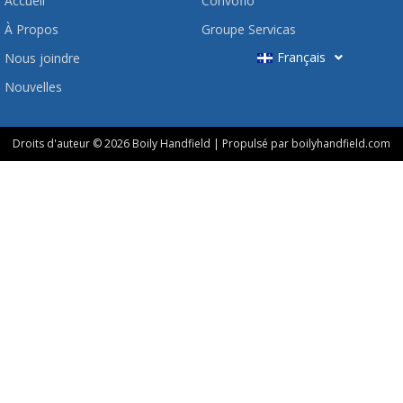
Accueil
Convoflo
À Propos
Groupe Servicas
Français
Nous joindre
Nouvelles
Droits d'auteur © 2026 Boily Handfield | Propulsé par boilyhandfield.com