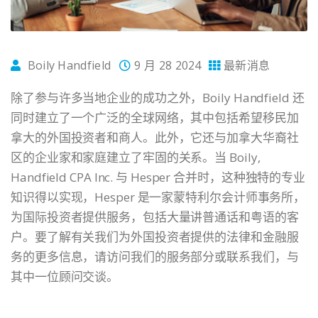
Boily Handfield
9 月 28 2024
最新消息
除了参与许多当地企业的成功之外，Boily Handfield 还
同时建立了一个广泛的全球网络，其中包括希望移民加
拿大的外国投资者和商人。此外，它还与加拿大华裔社
区的企业家和家庭建立了牢固的关系。当 Boily,
Handfield CPA Inc. 与 Hesper 合并时，这种独特的专业
知识得以实现，Hesper 是一家蒙特利尔会计师事务所，
为国际投资者提供服务，包括大量讲普通话和粤语的客
户。要了解有关我们为外国投资者提供的法律和金融服
务的更多信息，请访问我们的服务部分或联系我们，与
其中一位顾问交谈。